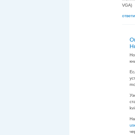
VGA)
ответи
О
H
Ho
кн
Ес
ус
mo
Уз
ст
kv
На
us
че