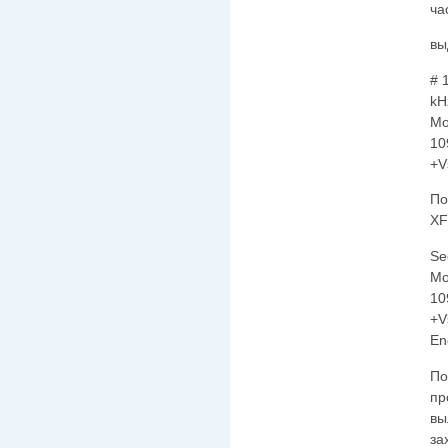
ча
вы
# 
kH
Mo
10
+V
По
XF
Se
Mo
10
+V
En
По
пр
вы
за