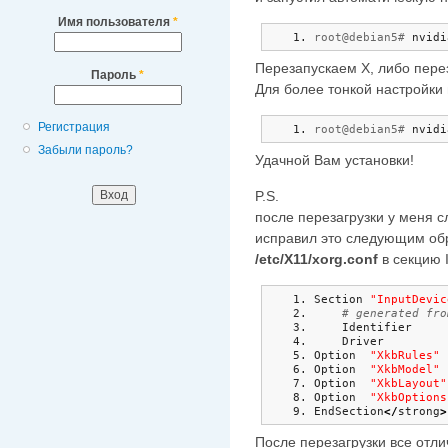
Имя пользователя
*
root@debian5# 
nvidi
Перезапускаем X, либо пере
Пароль
*
Для более тонкой настройки
Регистрация
root@debian5# 
nvidi
Забыли пароль?
Удачной Вам установки!
P.S.
после перезагрузки у меня с
исправил это следующим об
/etc/X11/xorg.conf
в секцию 
Section 
"InputDevic
# generated fro
    Identifier     
    Driver         
Option  
"XkbRules"
Option  
"XkbModel"
Option  
"XkbLayout"
Option  
"XkbOptions
EndSection
</
strong
>
После перезагрузки все отли