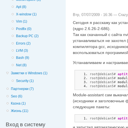
Apt (8)
X-window (1)
Втр, 07/07/2009 - 16:36 —
Crazy
Vim (1)
Сегодня я расскажу как уста
(ядро 2.6.26-2-686).
Postfix (0)
Так как скачанный с сайта n
Backup PC (2)
устанавливаться не захотел 
Errors (2)
компилятора gcc, исходников
LVM (3)
воспользоваться программой 
Bash (9)
Устанавливаем и настраивае
Net (8)
Заметки о Windows (1)
root@debian5# 
aptit
root@debian5# 
modul
Security (1)
root@debian5# 
modul
root@debian5# 
modul
Партнерки (7)
Module-assistant сам выкача
Seo (6)
(исходники и заголовочные 
Казна (1)
следующие пакеты:
Жизнь (11)
root@debian5# 
aptit
Вход в систему
и запустил автоматическую н