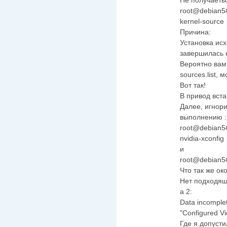
root@debian5# 
kernel-source
Причина:
Установка исх
завершилась 
Вероятно вам
sources.list, 
Вот так!
В привод вста
Далее, игнори
выполнению :
root@debian5# a
nvidia-xconfig
и
root@debian5#
Что так же ок
Нет подходяще
а 2:
Data incomplet
"Configured Vi
Где я допусти