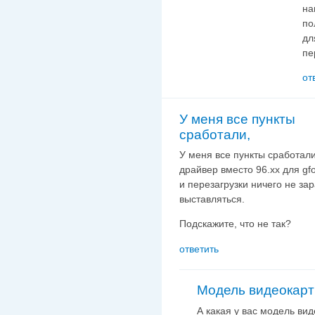
на
по
дл
пе
от
У меня все пункты
сработали,
У меня все пункты сработали,
драйвер вместо 96.хх для gfo
и перезагрузки ничего не за
выставляться.
Подскажите, что не так?
ответить
Модель видеокар
А какая у вас модель ви