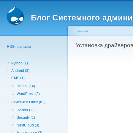
Вторичное меню
Пе
о
Блог Системного админи
с
Главная
Вы здесь
Установка драйверов 
RSS-подписка
Python (1)
Android (3)
CMS (1)
Drupal (14)
WordPress (2)
Заметки о Linux (81)
Docker (2)
Security (1)
NextCloud (3)
Мониторинг (3)