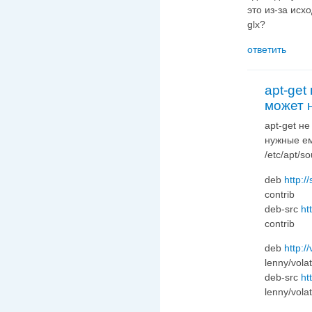
это из-за исх
glx?
ответить
apt-get
может 
apt-get н
нужные ем
/etc/apt/s
deb
http:/
contrib
deb-src
ht
contrib
deb
http:/
lenny/volat
deb-src
ht
lenny/volat