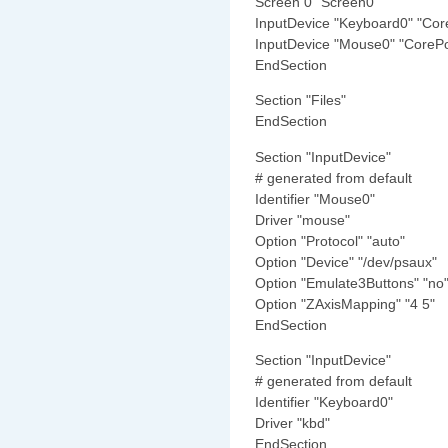
Screen 0 "Screen0"
InputDevice "Keyboard0" "Co
InputDevice "Mouse0" "CorePo
EndSection
Section "Files"
EndSection
Section "InputDevice"
# generated from default
Identifier "Mouse0"
Driver "mouse"
Option "Protocol" "auto"
Option "Device" "/dev/psaux"
Option "Emulate3Buttons" "no
Option "ZAxisMapping" "4 5"
EndSection
Section "InputDevice"
# generated from default
Identifier "Keyboard0"
Driver "kbd"
EndSection