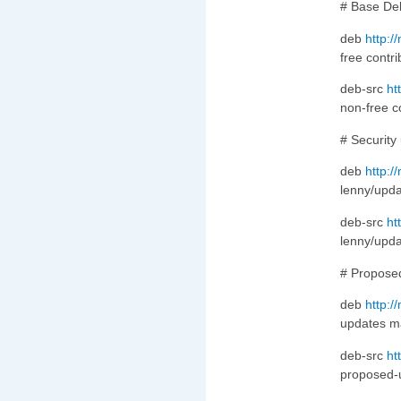
# Base Deb
deb
http:/
free contri
deb-src
ht
non-free c
# Security
deb
http:/
lenny/upda
deb-src
ht
lenny/upda
# Propose
deb
http:/
updates ma
deb-src
ht
proposed-u