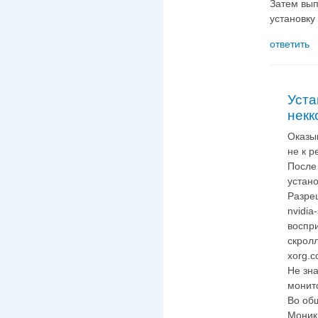
Затем вып
установку
ответить
Уста
некк
Оказы
не к р
После
устан
Разре
nvidia
воспри
скрол
xorg.c
Не зна
монито
Во об
Моник