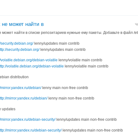
t не может найти в
Ч
не может найти в списке репозитариев нужные ему пакеты. Добавьте в файл /etc
//security.debian.org/
lenny/updates main contrib
ttp://security.debian.org/
lenny/updates main contrib
//volatile.debian.org/debian-volatile
lenny/volatile main contrib
ttp://volatile.debian.org/debian-volatile
lenny/volatile main contrib
bian distribution
//mirror.yandex.ru/debian/
lenny main non-free contrib
ttp://mirror.yandex.ru/debian/
lenny main non-free contrib
y updates
//mirror.yandex.ru/debian-security/
lenny/updates main non-free contrib
ttp://mirror.yandex.ru/debian-security/
lenny/updates main non-free contrib