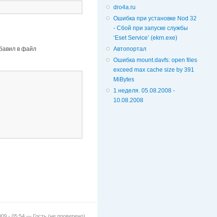
dro4a.ru
Ошибка при установке Nod 32
- Сбой при запуске службы
‘Eset Service’ (ekrn.exe)
обавил в файл
Автопортал
Ошибка mount.davfs: open files
exceed max cache size by 391
MiBytes
1 неделя. 05.08.2008 -
10.08.2008
2009 - 05:54 —
Гость (не проверено)