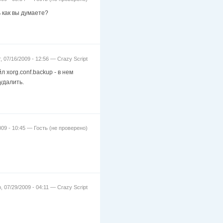
 как вы думаете?
т, 07/16/2009 - 12:56 —
Crazy Script
л xorg.conf.backup - в нем
 удалить.
009 - 10:45 —
Гость (не проверено)
, 07/29/2009 - 04:11 —
Crazy Script