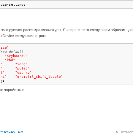
idia-settings
етела русская раскладка клавиатуры. Я исправил это следующим образом - д
utDevice следующие строки:
vice"
from default
   
"Keyboard0"
   
"kbd"
s"
"xorg"
l"
"pc105"
ut"
"us, ru"
ons"
"grp:ctrl_shift_toogle"
ng
>
но заработало!
татью, но
Чт, 07/16/