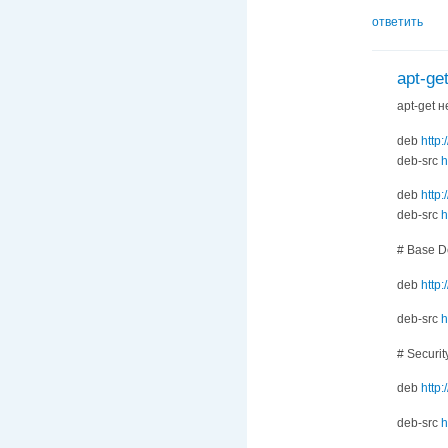
ответить
apt-ge
apt-get 
deb
http:
deb-src
h
deb
http:
deb-src
h
# Base De
deb
http:
deb-src
h
# Securit
deb
http:
deb-src
h