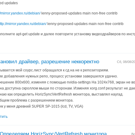
ed updates
//mirror.yandex.ru/debian/
lenny-proposed-updates main non-free contrib
ttp://mirror.yandex.ru/debian/
lenny-proposed-updates main non-free contrib
полните apt-get update и далее повторите установку видеодрайверов по инст
ановил драйвер, разрешение неккоректно
Сб, 08/08/2
ывается мой соурс.лист обращался к сд на не к репозиториям.
е добавления нужных репо, процесс установки завершился удачно.
ешение 800х600, изменяя с помощью nvidia-settings На 1024x768, экран не в
на доступна скроллом мыши по сторонам. Изменяя xorg.conf результат не даю
наю как определить HorizSync\VertRefresh монитора, выставлял наугад.
общем проблема с разрешением монитора.
к у меня древний SUPER SP-1015 (lcd, TV, VGA)
тить
Определяем HorizSync/VertRefresh монитора
Вс