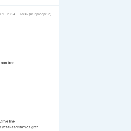
009 - 20:54 —
Гость (не проверено)
non-free.
Drive line
е устанавливаться glx?