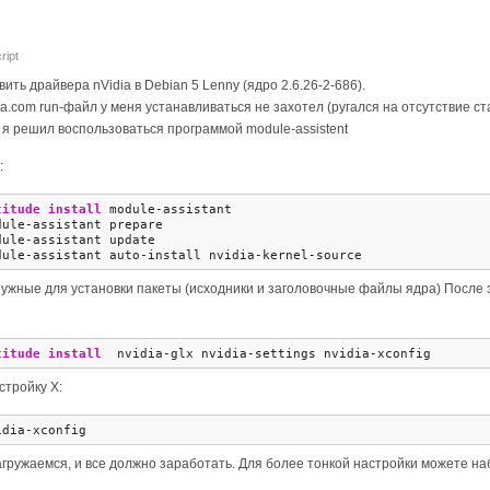
ript
ить драйвера nVidia в Debian 5 Lenny (ядро 2.6.26-2-686).
dia.com run-файл у меня устанавливаться не захотел (ругался на отсутствие с
) я решил воспользоваться программой module-assistent
:
titude install
 module-assistant
dule-assistant prepare
dule-assistant update
dule-assistant auto-install nvidia-kernel-source
 нужные для установки пакеты (исходники и заголовочные файлы ядра) После
titude install
  nvidia-glx nvidia-settings nvidia-xconfig
стройку X:
idia-xconfig
гружаемся, и все должно заработать. Для более тонкой настройки можете на