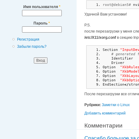
root@debian5# 
nv
Имя пользователя
*
Удачной Вам установки!
Пароль
*
P.S.
после перезагрузки у меня сл
/etc/X11/xorg.conf
в секцию Inp
Регистрация
Забыли пароль?
Section 
"InputDe
# generated 
    Identifier  
    Driver      
Option  
"XkbRule
Option  
"XkbMode
Option  
"XkbLayo
Option  
"XkbOpti
EndSection
</
stro
После перезагрузки все отлич
Рубрики:
Заметки о Linux
Добавить комментарий
Комментарии
Спасибо большое за с