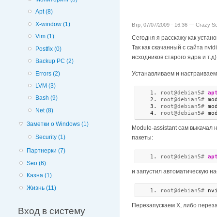
Apt (8)
X-window (1)
Втр, 07/07/2009 - 16:36 —
Crazy Sc
Vim (1)
Сегодня я расскажу как установ
Так как скачанный с сайта nvi
Postfix (0)
исходников старого ядра и т.д
Backup PC (2)
Errors (2)
Устанавливаем и настраиваем
LVM (3)
root@debian5# 
ap
Bash (9)
root@debian5# 
mo
root@debian5# 
mo
Net (8)
root@debian5# 
mo
Заметки о Windows (1)
Module-assistant сам выкачал
Security (1)
пакеты:
Партнерки (7)
root@debian5# 
ap
Seo (6)
и запустил автоматическую на
Казна (1)
Жизнь (11)
root@debian5# 
nv
Перезапускаем X, либо переза
Вход в систему