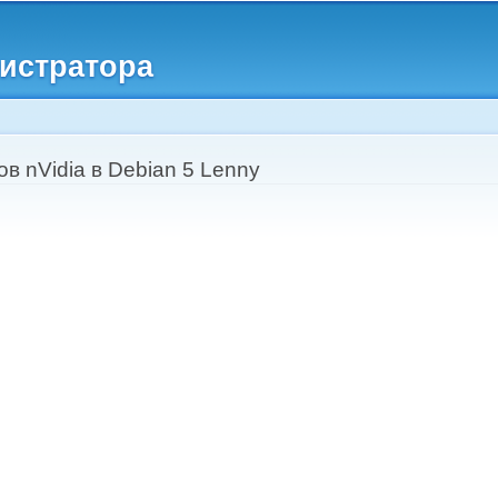
Перейти к
основному
истратора
содержанию
в nVidia в Debian 5 Lenny