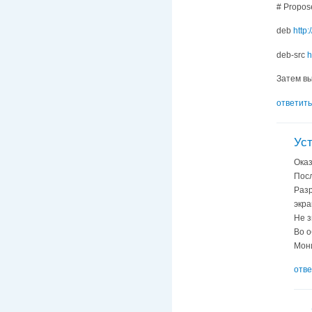
# Propos
deb
http:
deb-src
h
Затем вы
ответить
Уст
Оказ
Посл
Разр
экра
Не з
Во 
Мони
отве