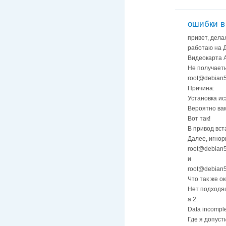
ошибки в 
привет, делал
работаю на 
Видеокарта A
Не получаеть
root@debian5#
Причина:
Установка ис
Вероятно вам 
Вот так!
В привод вст
Далее, игнор
root@debian5# 
и
root@debian5
Что так же о
Нет подходящ
а 2:
Data incomplet
Где я допуст