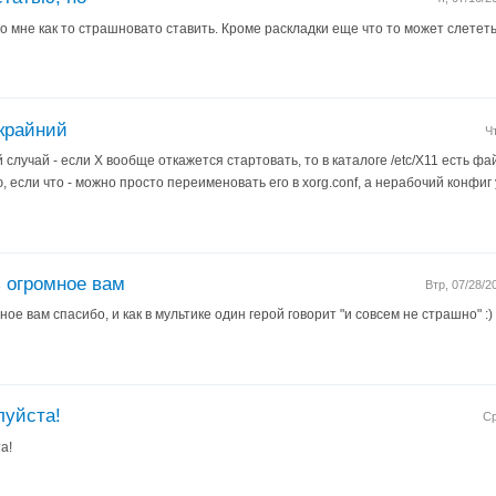
о мне как то страшновато ставить. Кроме раскладки еще что то может слететь
крайний
Ч
случай - если X вообще откажется стартовать, то в каталоге /etc/X11 есть фай
 если что - можно просто переименовать его в xorg.conf, а нерабочий конфиг
 огромное вам
Втр, 07/28/2
ое вам спасибо, и как в мультике один герой говорит "и совсем не страшно" :)
луйста!
Ср
а!