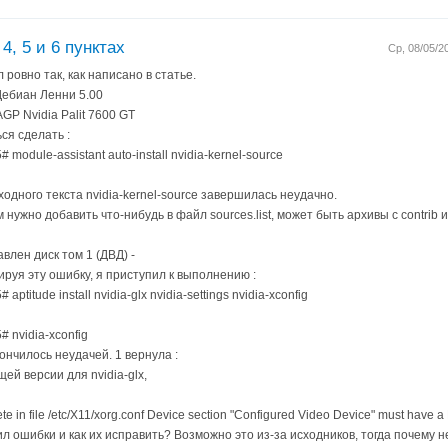
4, 5 и 6 пунктах
Ср, 08/05/2
 ровно так, как написано в статье.
Дебиан Ленни 5.00
GP Nvidia Palit 7600 GT
ся сделать :
 module-assistant auto-install nvidia-kernel-source
ходного текста nvidia-kernel-source завершилась неудачно.
нужно добавить что-нибудь в файл sources.list, может быть архивы с contrib и 
авлен диск том 1 (ДВД) -
ируя эту ошибку, я приступил к выполнению :
aptitude install nvidia-glx nvidia-settings nvidia-xconfig
# nvidia-xconfig
кончилось неудачей. 1 вернула :
ей версии для nvidia-glx,
e in file /etc/X11/xorg.conf Device section "Configured Video Device" must have a 
ил ошибки и как их исправить? Возможно это из-за исходников, тогда почему н