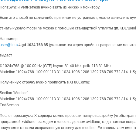
HorizSync и VertRefresh нужно взять из книжки к монитору.
Если это способ по каким-либо причинам не устраивает, можно вычислить нуж
Узнать нужную modeline можно с помошью стандартной утилиты gtf, KDE'шной 
Например:
user@linux
#
gtf 1024 768 85
(указывается через пробелы разрешение монитор
выдаст
# 1024x768 @ 100.00 Hz (GTF) hsync: 81.40 kHz; pclk: 113.31 MHz
Modeline "1024x768_100.00" 113.31 1024 1096 1208 1392 768 769 772 814 -HS
Полученную строчку нужно прописать в XF86Config:
Section "Monitor"
Modeline "1024x768_100.00" 113.31 1024 1096 1208 1392 768 769 772 814 -HS
EndSection
После перезапуска X-сервера можно провести тонкую настройку (чтобы края н
программой xvidtune - заходим в консоль, делаем xvidtune, когда нам все понр
получаем в консоли исправленную строчку для modline. Ее записываем вмест