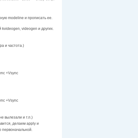
ную modeline и прописать ее.
kvideogen, videogen и других.
а и частота.)
ync +Vsync
ync +Vsync
е вылезали и т.п.)
авится, делаем apply и
о первоначальной.