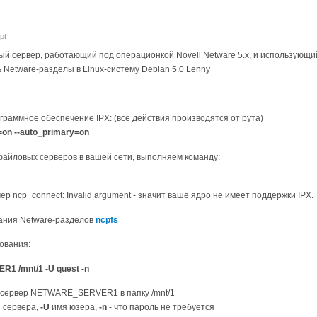
pt
ый сервер, работающий под операционкой Novell Netware 5.x, и использующи
Netware-разделы в Linux-систему Debian 5.0 Lenny
граммное обеспечение IPX: (все действия производятся от рута)
e=on --auto_primary=on
 файловых серверов в вашей сети, выполняем команду:
р ncp_connect: Invalid argument - значит ваше ядро не имеет поддержки IPX.
вания Netware-разделов
ncpfs
ования:
1 /mnt/1 -U quest -n
 сервер NETWARE_SERVER1 в папку /mnt/1
 сервера,
-U
имя юзера,
-n
- что пароль не требуется