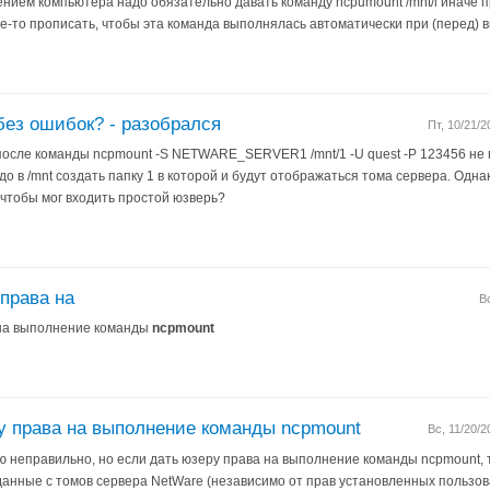
ением компьютера надо обязательно давать команду ncpumount /mnt/l иначе 
де-то прописать, чтобы эта команда выполнялась автоматически при (перед)
 без ошибок? - разобрался
Пт, 10/21/
осле команды ncpmount -S NETWARE_SERVER1 /mnt/1 -U quest -P 123456 не п
до в /mnt создать папку 1 в которой и будут отображаться тома сервера. Одн
 чтобы мог входить простой юзверь?
права на
В
 на выполнение команды
ncpmount
у права на выполнение команды ncpmount
Вс, 11/20/
ю неправильно, но если дать юзеру права на выполнение команды ncpmount, 
данные с томов сервера NetWare (независимо от прав установленных пользов