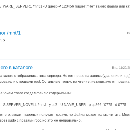
TWARE_SERVER1 /mnt/1 -U quest -P 123456 пишет: "Нет такого файла или ка
ог /mnt/1
В
1 ?
его в каталоге
Втр, 11/22/
каталоге отобразились тома сервера. Но вот право на запись (удаление и т. д
зователи с правами root. Остальные только на чтение, независимо от прав н
рабочем столе создал файл с содержимым:
nt –S SERVER_NOVELL /mnt/l –y utf8 –U NAME_USER –p cp866 f 0775 –d 0775
ет его, вводит пароль и получает доступ, но файлы может только читать. Мож
ерез sudo с правами root, но это же неправильно.