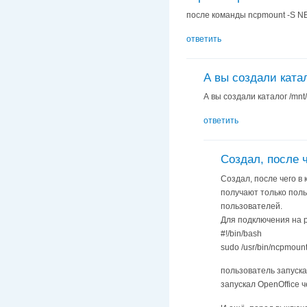
после команды ncpmount -S NE
ответить
А вы создали катал
А вы создали каталог /mnt/
ответить
Создал, после ч
Создал, после чего в 
получают только поль
пользователей.
Для подключения на 
#!/bin/bash
sudo /usr/bin/ncpmou
пользователь запуска
запускал OpenOffice ч