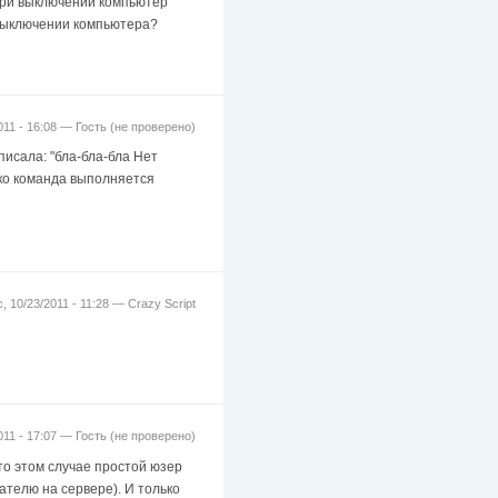
при выключении компьютер
 выключении компьютера?
2011 - 16:08 —
Гость (не проверено)
исала: "бла-бла-бла Нет
ако команда выполняется
с, 10/23/2011 - 11:28 —
Crazy Script
2011 - 17:07 —
Гость (не проверено)
то этом случае простой юзер
ателю на сервере). И только