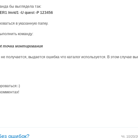
анда бы выглядела так:
1 /mnt/1 -U quest -P 123456
оваться в указанную папку.
ыполнить команду:
t точка монтирования
 не получается, выдается ошибка что каталог используется. В этом случае в
роваться:-)
 комментах!
 без ошибок?
Чт, 10/20/