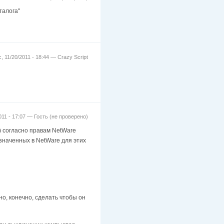
талога"
с, 11/20/2011 - 18:44 —
Crazy Script
2011 - 17:07 —
Гость (не проверено)
.) согласно правам NetWare
азначенных в NetWare для этих
но, конечно, сделать чтобы он