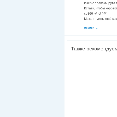
юзер с правами рута 
Кстати, чтобы коррект
cp866 -V -U [-P ]
Может нужны ещё каки
ответить
Также рекомендуе