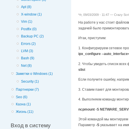
Apt (8)
X-window (1)
Чт, 09/03/2009 - 11:47 —
Crazy Scri
Vim (1)
На работе у нас стоит файлов
задачей было примонтировать 
Postfix (0)
Backup PC (2)
Итак, приступим:
Errors (2)
1. Конфигурируем сетевое про
LVM (3)
ipx_configure --auto_interfac
Bash (9)
2. Чтобы увидеть список всех
Net (8)
slist
Заметки о Windows (1)
Если получите ошибку, наприме
Security (1)
3. Ставим пакет для монтиро
Партнерки (7)
Seo (6)
4. Выполняем команду монтир
Казна (1)
ncpmount -S NETWARE_SERVER
Жизнь (11)
Этой командой мы монтируем
Вход в систему
Параметр
-S
указывает на имя