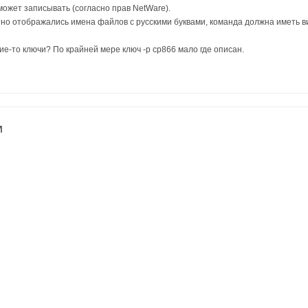
может записывать (согласно прав NetWare).
но отображались имена файлов с русскими буквами, команда должна иметь вид: 
е-то ключи? По крайней мере ключ -p cp866 мало где описан.
м