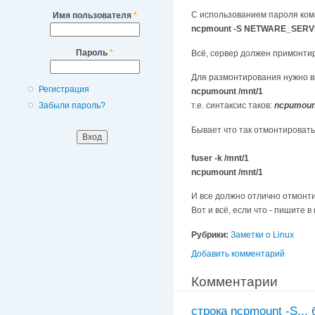
С использованием пароля ком
Имя пользователя
*
ncpmount -S NETWARE_SERVER
Пароль
*
Всё, сервер должен примонтир
Для размонтирования нужно в
Регистрация
ncpumount /mnt/1
Забыли пароль?
т.е. синтаксис таков:
ncpumoun
Бывает что так отмонтировать
fuser -k /mnt/1
ncpumount /mnt/1
И все должно отлично отмонти
Вот и всё, если что - пишите в
Рубрики:
Заметки о Linux
Добавить комментарий
Комментарии
строка ncpmount -S...