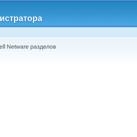
Перейти к
основному
истратора
содержанию
ll Netware разделов