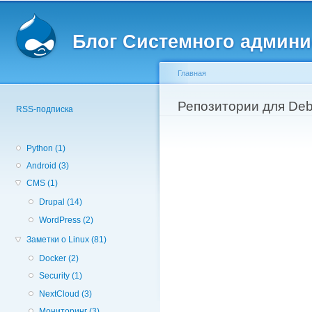
Вторичное меню
Пе
о
Блог Системного админи
с
Главная
Вы здесь
Репозитории для Debi
RSS-подписка
Python (1)
Android (3)
CMS (1)
Drupal (14)
WordPress (2)
Заметки о Linux (81)
Docker (2)
Security (1)
NextCloud (3)
Мониторинг (3)