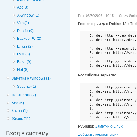
Apt (8)
X-window (1)
Пнд, 03/30/2026 - 10:15 —
Crazy Scrip
Vim (1)
Репозитории для Debian 13.x Trix
Postfix (0)
deb http:
//
deb.debi
Backup PC (2)
deb-src http:
//
deb.
Errors (2)
deb http:
//
security
deb-src http:
//
secu
LVM (3)
deb http:
//
deb.debi
Bash (9)
deb-src http:
//
deb.
Net (8)
Российские зеркала:
Заметки о Windows (1)
Security (1)
deb http:
//
mirror.y
deb-src http:
//
mirr
Партнерки (7)
deb http:
//
mirror.y
Seo (6)
deb-src http:
//
mirr
Казна (1)
deb http:
//
mirror.y
deb-src http:
//
mirr
Жизнь (11)
Рубрики:
Заметки о Linux
Вход в систему
Добавить комментарий