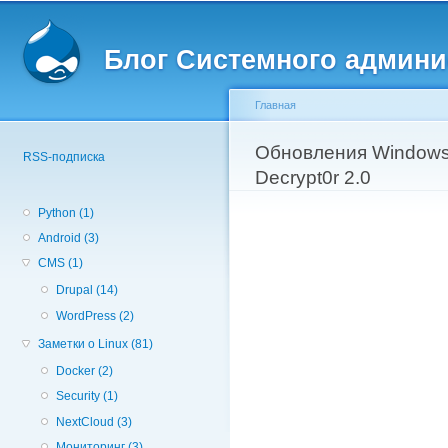
Вторичное меню
Пе
о
Блог Системного админи
с
Главная
Вы здесь
Обновления Windows
RSS-подписка
Decrypt0r 2.0
Python (1)
Android (3)
CMS (1)
Drupal (14)
WordPress (2)
Заметки о Linux (81)
Docker (2)
Security (1)
NextCloud (3)
Мониторинг (3)