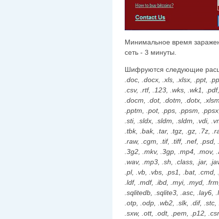
Минимальное время заражен
сеть - 3 минуты.
Шифруются следующие рас
.doc, .docx, .xls, .xlsx, .ppt, .p
.csv, .rtf, .123, .wks, .wk1, .pd
.docm, .dot, .dotm, .dotx, .xlsm, .
.pptm, .pot, .pps, .ppsm, .ppsx
.sti, .sldx, .sldm, .sldm, .vdi,
.tbk, .bak, .tar, .tgz, .gz, .7z, .
.raw, .cgm, .tif, .tiff, .nef, .psd
.3g2, .mkv, .3gp, .mp4, .mov, .a
.wav, .mp3, .sh, .class, .jar, .ja
.pl, .vb, .vbs, .ps1, .bat, .cmd, 
.ldf, .mdf, .ibd, .myi, .myd, .fr
.sqlitedb, .sqlite3, .asc, .lay6, 
.otp, .odp, .wb2, .slk, .dif, .stc
.sxw, .ott, .odt, .pem, .p12, .csr,