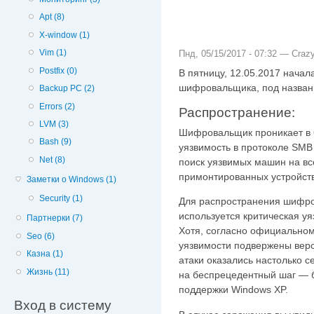
Apt (8)
X-window (1)
Vim (1)
Пнд, 05/15/2017 - 07:32 —
Crazy
Postfix (0)
В пятницу, 12.05.2017 начал
шифровальщика, под назва
Backup PC (2)
Errors (2)
Распространение:
LVM (3)
Шифровальщик проникает в 
Bash (9)
уязвимость в протоколе SMB 
Net (8)
поиск уязвимых машин на вс
примонтированных устройств
Заметки о Windows (1)
Security (1)
Для распространения шифр
используется критическая у
Партнерки (7)
Хотя, согласно официально
Seo (6)
уязвимости подвержены верс
Казна (1)
атаки оказались настолько с
Жизнь (11)
на беспрецедентный шаг — 
поддержки Windows XP.
Вход в систему