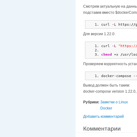
Смотрим актуальную на данн
подставив вместо $dockerComp
curl 
-L
 https:
//
Для версии 1.22.0:
curl 
-L
"https:/
chmod
 +x 
/
usr
/
lo
Проверяем корректность устан
docker-compose 
-
Вывод должен быть таким:
docker-compose version 1.22.0, 
Рубрики:
Заметки о Linux
Docker
Добавить комментарий
Комментарии