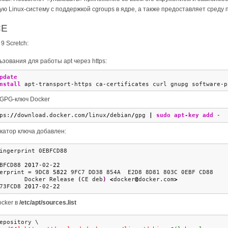
ю Linux-систему с поддержкой cgroups в ядре, а также предоставляет среду
CE
9 Scretch:
зования для работы apt через https:
pdate
nstall
 apt-transport-https ca-certificates curl gnupg software-p
GPG-ключ Docker
ps:
//
download.docker.com
/
linux
/
debian
/
gpg 
|
sudo
apt-key add
 -
катор ключа добавлен:
ingerprint 0EBFCD88
BFCD88 
2017
-02-
22
erprint = 9DC8 
5822
 9FC7 DD38 854A  E2D8 8D81 803C 0EBF CD88
       Docker Release 
(
CE deb
)
<
docker
@
docker.com
>
73FCD8 
2017
-02-
22
cker в
/etc/apt/sources.list
epository \