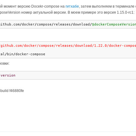
ый момент версию Docekr-compose на
гитхабе
, затем выполняем в терминале
oseVersion номер актуальной версии. В моем примере это версия 1.15.0-rc1:
github.com
/
docker
/
compose
/
releases
/
download
/
$dockerComposeVersio
/github.com/docker/compose/releases/download/1.22.0/docker-compo
cal
/
bin
/
docker-compose
овки:
-version
build f46880fe