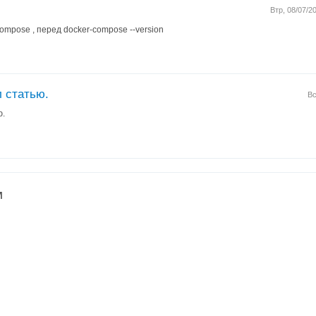
Втр, 08/07/2
-compose , перед docker-compose --version
 статью.
Вс
ю.
м