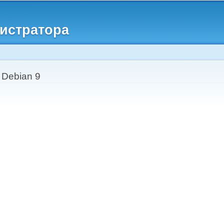
Перейти к
основному
истратора
содержанию
 Debian 9