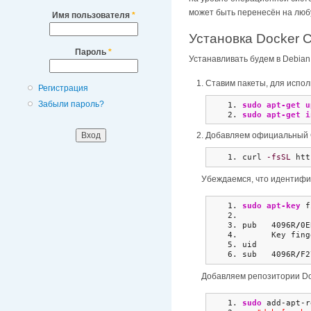
может быть перенесён на любу
Имя пользователя
*
Установка Docker 
Пароль
*
Устанавливать будем в Debian 
Ставим пакеты, для исполь
Регистрация
Забыли пароль?
sudo
apt-get u
sudo
apt-get i
Добавляем официальный 
curl 
-fsSL
 htt
Убеждаемся, что идентифи
sudo
apt-key
 f
pub   4096R
/
0E
      Key fing
uid           
sub   4096R
/
F2
Добавляем репозитории Do
sudo
 add-apt-r