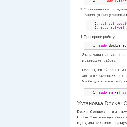
"deb [arch=
Устанавливаем последнюю
существующая установка 
apt-get updat
sudo
apt-get 
Проверяем работу:
sudo
 docker ru
Эта команда загружает тес
и завершает работу.
Образы, контейнеры, тома
автоматически не удаляютс
Чтобы удалить все изображ
sudo
rm
-rf
/
v
Установка Docker 
Docker-Compose
- это инстр
Docker. С его помощью очень 
Nginx, или NextCloud + БД MySQ