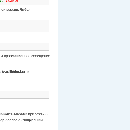
s)
 stable"
ной версии. Любая
ает информационное сообщение
ге
/var/lib/docker
, и
ьти-контейнерами приложений
имер Apache с кэширующим