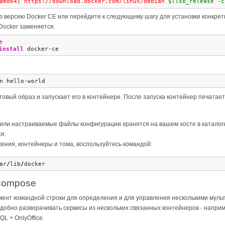
amd64] https://download.docker.com/linux/debian 
$(lsb_release -c
 версию Docker CE или перейдите к следующему шагу для установки конкрет
Docker заменяется.
e
install
 docker-ce
n hello-world
товый образ и запускает его в контейнере. После запуска контейнер печат
 или настраиваемые файлы конфигурации хранятся на вашем хосте в катало
я.
ения, контейнеры и тома, воспользуйтесь командой:
ar
/
lib
/
docker
Compose
умент командной строки для определения и для управления несколькими мул
удобно разворачивать сервисы из нескольких связанных контейнеров - напр
L + OnlyOffice.